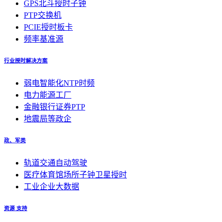
GPS北斗授时子钟
PTP交换机
PCIE授时板卡
频率基准源
行业授时解决方案
弱电智能化NTP时频
电力能源工厂
金融银行证券PTP
地震局等政企
政、军类
轨道交通自动驾驶
医疗体育馆场所子钟卫星授时
工业企业大数据
资源 支持