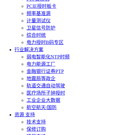
PCIE授时板卡
频率基准源
计量测试仪
卫星信号防护
综合时统
电力授时B码专区
行业解决方案
弱电智能化NTP时频
电力能源工厂
金融银行证券PTP
地震局等政企
轨道交通自动驾驶
医疗场所子钟授时
工业企业大数据
航空航天/国防
资源 支持
技术支持
保修订购